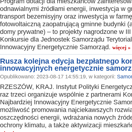
Program dotacji dla mieszkańców zaintereso
odnawialnymi źródłami energii, inwestycja w 
transport bezemisyjny oraz inwestycja w farm
fotowoltaiczną zaopatrującą gminne budynki (a
domy prywatne) – to projekty nagrodzone w II
Konkursie dla Jednostek Samorządu Terytorial
Innowacyjny Energetycznie Samorząd.
więcej »
Rusza kolejna edycja bezpłatnego ko
innowacyjnych energetycznie samor
Opublikowano: 2023-08-17 14:55:19, w kategorii:
Samor
RZESZÓW, KRAJ. Instytut Polityki Energetycz
raz trzeci organizuje wspólnie z partnerami K
Najbardziej Innowacyjny Energetycznie Samor
możliwość promowania najciekawszych rozwi
oszczędności energii, wdrażania nowych źródeł 
ochrony klimatu, a także aktywizacji mieszkańc