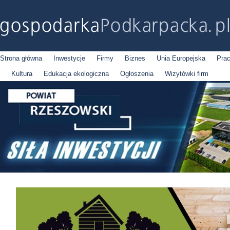
Strona główna
Inwestycje
Firmy
Biznes
Unia Europejska
Pra
Kultura
Edukacja ekologiczna
Ogłoszenia
Wizytówki firm