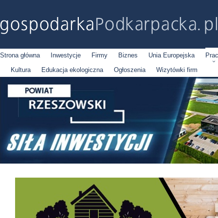
Strona główna
Inwestycje
Firmy
Biznes
Unia Europejska
Pra
Kultura
Edukacja ekologiczna
Ogłoszenia
Wizytówki firm