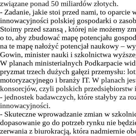
związane ponad 50 miliardów złotych.
- Zadanie, jakie stoi przed nami, to oparcie 
innowacyjności polskiej gospodarki o zasob
Stoimy przed szansą , której nie możemy z
o to, aby zbudować mapę potencjału gospod
na te mapę nałożyć potencjał naukowy – wyj
Gowin, minister nauki i szkolnictwa wyższe
W planach ministerialnych Podkarpacie widz
pryzmat trzech dużych gałęzi przemysłu: lot
motoryzacyjnego i branży IT.
W planach je
konsorcjów, czyli polskich przedsiębiorstw 
- jednostek badawczych, które stałyby za r
innowacyjności.
-
Skuteczne wprowadzanie zmian w szkolni
dopasowanie go do potrzeb rynku nie będzi
zerwania z
biurokracją, która nadmiernie o