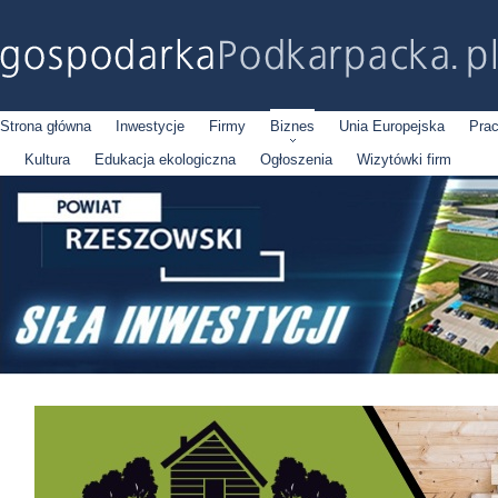
Strona główna
Inwestycje
Firmy
Biznes
Unia Europejska
Pra
Kultura
Edukacja ekologiczna
Ogłoszenia
Wizytówki firm