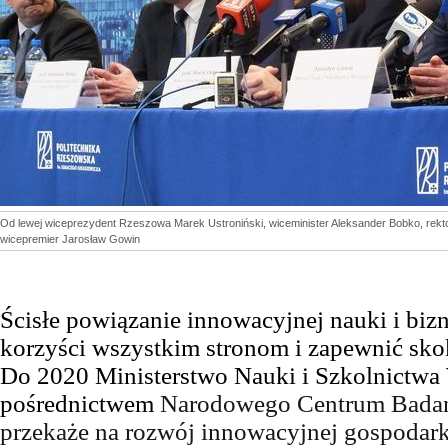
Od lewej wiceprezydent Rzeszowa Marek Ustroniński, wiceminister Aleksander Bobko, rek
wicepremier Jarosław Gowin
Ścisłe powiązanie innowacyjnej nauki i biz
korzyści wszystkim stronom i zapewnić sko
Do 2020 Ministerstwo Nauki i Szkolnictwa
pośrednictwem
Narodowego Centrum Badań
przekaże na rozwój innowacyjnej gospodarki