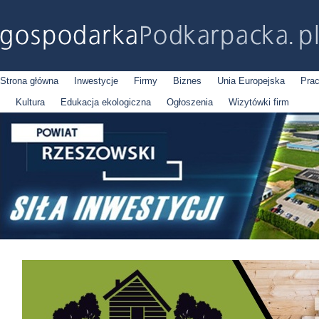
Strona główna
Inwestycje
Firmy
Biznes
Unia Europejska
Pra
Kultura
Edukacja ekologiczna
Ogłoszenia
Wizytówki firm