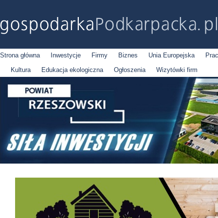
Strona główna
Inwestycje
Firmy
Biznes
Unia Europejska
Pra
Kultura
Edukacja ekologiczna
Ogłoszenia
Wizytówki firm