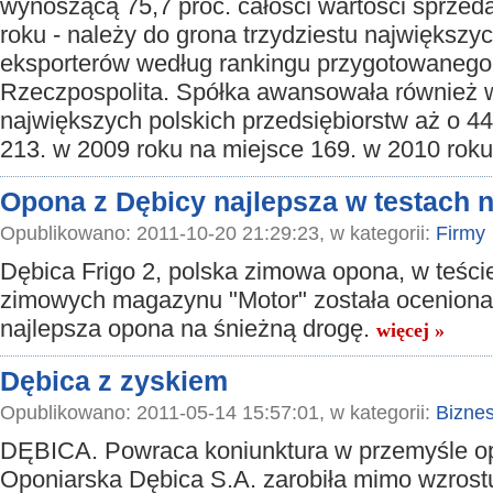
wynoszącą 75,7 proc. całości wartości sprze
roku - należy do grona trzydziestu największyc
eksporterów według rankingu przygotowanego 
Rzeczpospolita. Spółka awansowała również 
największych polskich przedsiębiorstw aż o 44
213. w 2009 roku na miejsce 169. w 2010 rok
Opona z Dębicy najlepsza w testach 
Opublikowano: 2011-10-20 21:29:23, w kategorii:
Firmy
Dębica Frigo 2, polska zimowa opona, w teści
zimowych magazynu "Motor" została oceniona
najlepsza opona na śnieżną drogę.
więcej »
Dębica z zyskiem
Opublikowano: 2011-05-14 15:57:01, w kategorii:
Bizne
DĘBICA. Powraca koniunktura w przemyśle op
Oponiarska Dębica S.A. zarobiła mimo wzrostu