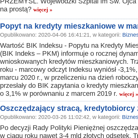
PRZEMYŚL. Wojewódzki Szpital im Św. Ojca 
na prostą?
więcej »
Popyt na kredyty mieszkaniowe w mar
Opublikowano: 2020-04-06 16:41:21, w kategorii:
Bizne
Wartość BIK Indeksu - Popytu na Kredyty Mi
(BIK Indeks – PKM) informuje o rocznej dynam
wnioskowanych kredytów mieszkaniowych. Trz
roku - marcowy odczyt Indeksu wyniósł -3,1%,
marcu 2020 r., w przeliczeniu na dzień robocz
przesłały do BIK zapytania o kredyty mieszka
o 3,1% w porównaniu z marcem 2019 r.
więcej 
Oszczędzający stracą, kredytobiorcy 
Opublikowano: 2020-03-26 11:02:42, w kategorii:
Bizne
Po decyzji Rady Polityki Pieniężnej oszczędza
w ciągu roku nawet 3-4 mld złotych odsetek. 