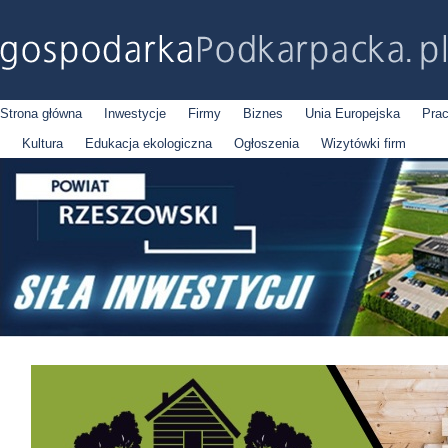
Strona główna
Inwestycje
Firmy
Biznes
Unia Europejska
Pra
Kultura
Edukacja ekologiczna
Ogłoszenia
Wizytówki firm