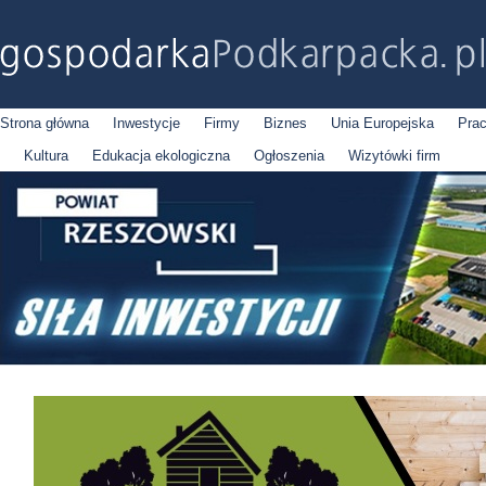
Strona główna
Inwestycje
Firmy
Biznes
Unia Europejska
Pra
Kultura
Edukacja ekologiczna
Ogłoszenia
Wizytówki firm