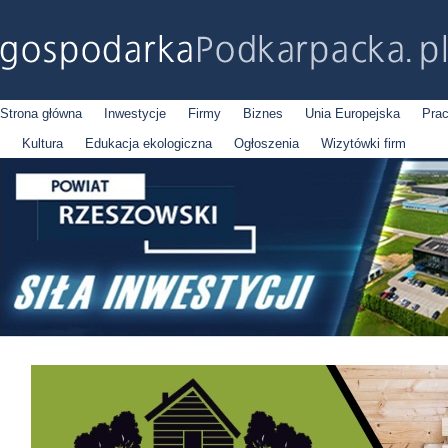
Strona główna
Inwestycje
Firmy
Biznes
Unia Europejska
Pra
Kultura
Edukacja ekologiczna
Ogłoszenia
Wizytówki firm