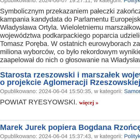
Opublikowano: 2024-06-07 19:27:11, w kategorii:
Polity
Symbolicznym przekazaniem pałeczki zakończ
kampania kandydata do Parlamentu Europejs
Władysława Ortyla. Wieloletniemu marszałkow
województwa podkarpackiego poparcia udziel
Tomasz Poręba. W ostatnich eurowyborach za
miliona wyborców, co było rekordowym wynikie
zaapelował do nich o głosowanie na Władysła
Starosta rzeszowski i marszałek woj
o projekcie Aglomeracji Rzeszowskie
Opublikowano: 2024-06-04 15:50:35, w kategorii:
Samor
POWIAT RYESYOWSKI.
więcej »
Marek Jurek popiera Bogdana Rzońc
Opublikowano: 2024-06-04 15:37:43, w kategorii:
Polity