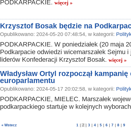
PODKARPACKIE.
więcej »
Krzysztof Bosak będzie na Podkarpac
Opublikowano: 2024-05-20 07:48:54, w kategorii:
Polity
PODKARPACKIE. W poniedziałek (20 maja 20
Podkarpacie odwiedzi wicemarszałek Sejmu i 
liderów Konfederacji Krzysztof Bosak.
więcej »
Władysław Ortyl rozpoczął kampanię
europarlamentu
Opublikowano: 2024-05-17 20:02:58, w kategorii:
Polity
PODKARPACKIE, MIELEC. Marszałek wojew
podkarpackiego startuje w kolejnych wyborac
« Wstecz
1
|
2
|
3
|
4
|
5
|
6
|
7
|
8
|
9