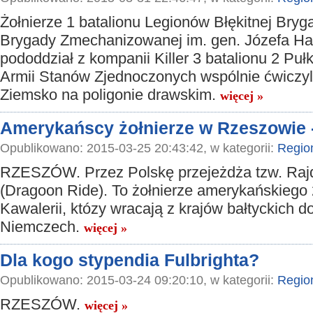
Żołnierze 1 batalionu Legionów Błękitnej Bryg
Brygady Zmechanizowanej im. gen. Józefa Hall
pododdział z kompanii Killer 3 batalionu 2 Puł
Armii Stanów Zjednoczonych wspólnie ćwiczyli 
Ziemsko na poligonie drawskim.
więcej »
Amerykańscy żołnierze w Rzeszowie -
Opublikowano: 2015-03-25 20:43:42, w kategorii:
Regio
RZESZÓW. Przez Polskę przejeżdża tzw. Ra
(Dragoon Ride). To żołnierze amerykańskiego 
Kawalerii, któzy wracają z krajów bałtyckich d
Niemczech.
więcej »
Dla kogo stypendia Fulbrighta?
Opublikowano: 2015-03-24 09:20:10, w kategorii:
Regio
RZESZÓW.
więcej »