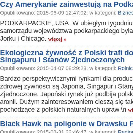
Czy Amerykanie zainwestują na Podk
Opublikowano: 2015-06-09 12:47:02, w kategorii:
Bizne
PODKARPACKIE, USA. W ubiegłym tygodniu 
samorządu województwa podkarpackiego by
Jorku i Chicago.
więcej »
Ekologiczna żywność z Polski trafi do
Singapuru i Stanów Zjednoczonych
Opublikowano: 2015-04-07 08:29:28, w kategorii:
Rolni
Bardzo perspektywicznymi rynkami dla produ
zdrowej żywności są Japonia, Singapur i Stan
Zjednoczone. Japoński rynek już podbija polsk
aronii. Dużym zainteresowaniem cieszą się t
pochodzące z polskich naturalnych upraw.\n
wi
Black Hawk na poligonie w Drawsku
Opublikowano: 2015-03-31 22:46:47, w kategorii:
Regio