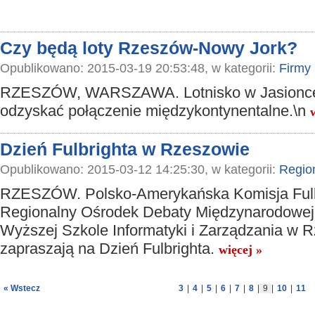
Czy będą loty Rzeszów-Nowy Jork?
Opublikowano: 2015-03-19 20:53:48, w kategorii:
Firmy
RZESZÓW, WARSZAWA. Lotnisko w Jasionc
odzyskać połączenie międzykontynentalne.\n
Dzień Fulbrighta w Rzeszowie
Opublikowano: 2015-03-12 14:25:30, w kategorii:
Regio
RZESZÓW. Polsko-Amerykańska Komisja Fulbr
Regionalny Ośrodek Debaty Międzynarodowej
Wyższej Szkole Informatyki i Zarządzania w 
zapraszają na Dzień Fulbrighta.
więcej »
« Wstecz
3
|
4
|
5
|
6
|
7
|
8
|
9
|
10
|
11