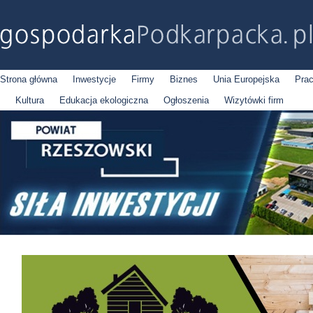
Strona główna
Inwestycje
Firmy
Biznes
Unia Europejska
Pra
Kultura
Edukacja ekologiczna
Ogłoszenia
Wizytówki firm