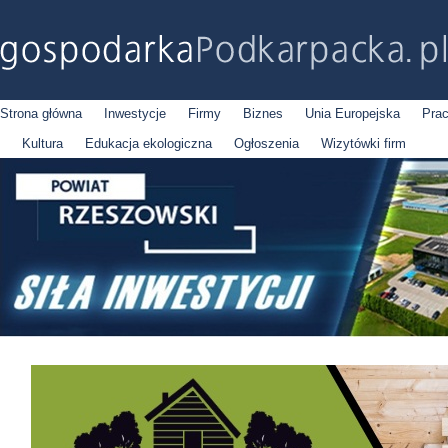
Strona główna
Inwestycje
Firmy
Biznes
Unia Europejska
Pra
Kultura
Edukacja ekologiczna
Ogłoszenia
Wizytówki firm