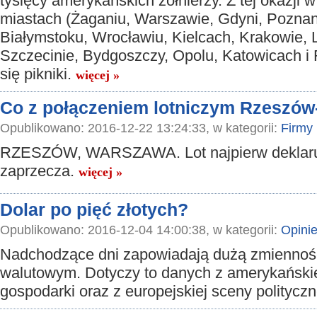
tysięcy amerykańskich żołnierzy. Z tej okazji w
miastach (Żaganiu, Warszawie, Gdyni, Poznani
Białymstoku, Wrocławiu, Kielcach, Krakowie, Lu
Szczecinie, Bydgoszczy, Opolu, Katowicach i
się pikniki.
więcej »
Co z połączeniem lotniczym Rzeszó
Opublikowano: 2016-12-22 13:24:33, w kategorii:
Firmy
RZESZÓW, WARSZAWA. Lot najpierw deklaru
zaprzecza.
więcej »
Dolar po pięć złotych?
Opublikowano: 2016-12-04 14:00:38, w kategorii:
Opini
Nadchodzące dni zapowiadają dużą zmiennoś
walutowym. Dotyczy to danych z amerykański
gospodarki oraz z europejskiej sceny polityc