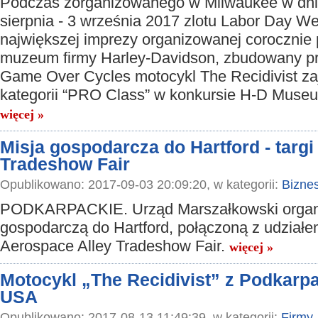
Podczas zorganizowanego w Milwaukee w dni
sierpnia - 3 września 2017 zlotu Labor Day W
największej imprezy organizowanej corocznie 
muzeum firmy Harley-Davidson, zbudowany pr
Game Over Cycles motocykl The Recidivist za
kategorii “PRO Class” w konkursie H-D Mus
więcej »
Misja gospodarcza do Hartford - targ
Tradeshow Fair
Opublikowano: 2017-09-03 20:09:20, w kategorii:
Bizne
PODKARPACKIE. Urząd Marszałkowski organi
gospodarczą do Hartford, połączoną z udziałe
Aerospace Alley Tradeshow Fair.
więcej »
Motocykl „The Recidivist” z Podkarp
USA
Opublikowano: 2017-08-13 11:49:39, w kategorii:
Firmy