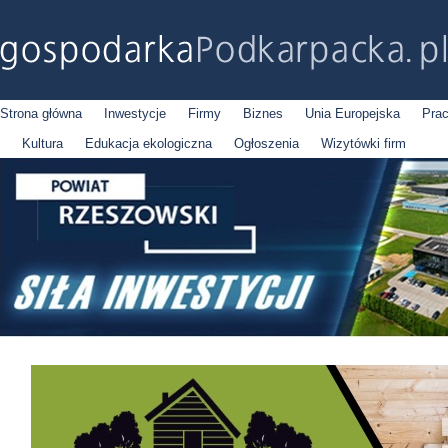
Strona główna
Inwestycje
Firmy
Biznes
Unia Europejska
Pra
Kultura
Edukacja ekologiczna
Ogłoszenia
Wizytówki firm