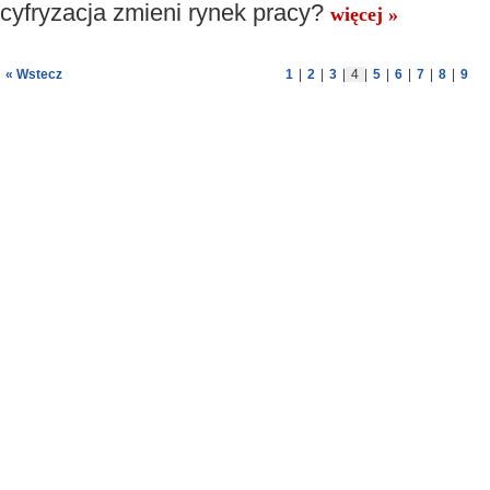
cyfryzacja zmieni rynek pracy?
więcej »
« Wstecz
1
|
2
|
3
|
4
|
5
|
6
|
7
|
8
|
9