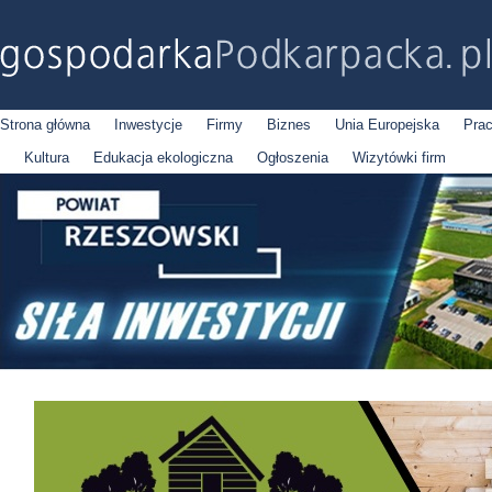
Strona główna
Inwestycje
Firmy
Biznes
Unia Europejska
Pra
Kultura
Edukacja ekologiczna
Ogłoszenia
Wizytówki firm