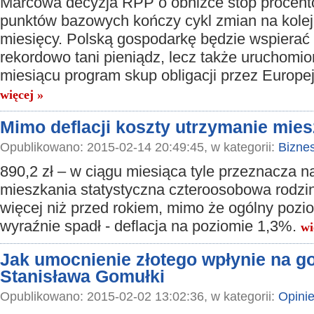
Marcowa decyzja RPP o obniżce stóp procent
punktów bazowych kończy cykl zmian na kole
miesięcy. Polską gospodarkę będzie wspierać 
rekordowo tani pieniądz, lecz także uruchomi
miesiącu program skup obligacji przez Europej
więcej »
Mimo deflacji koszty utrzymanie mie
Opublikowano: 2015-02-14 20:49:45, w kategorii:
Bizne
890,2 zł – w ciągu miesiąca tyle przeznacza n
mieszkania statystyczna czteroosobowa rodzin
więcej niż przed rokiem, mimo że ogólny pozi
wyraźnie spadł - deflacja na poziomie 1,3%.
wi
Jak umocnienie złotego wpłynie na g
Stanisława Gomułki
Opublikowano: 2015-02-02 13:02:36, w kategorii:
Opini