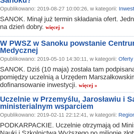
Sanoku?
Opublikowano: 2019-08-27 10:00:26, w kategorii:
Inwest
SANOK. Minął już termin składania ofert. Jed
na dzień dobry.
więcej »
W PWSZ w Sanoku powstanie Centru
Medycznej
Opublikowano: 2019-05-10 14:30:11, w kategorii:
Oferty
SANOK. Dziś (10 maja) została tam podpisa
pomiędzy uczelnią a Urzędem Marszałkowski
dofinansowanie inwestycji.
więcej »
Uczelnie w Przemyślu, Jarosławiu i S
ministerialnym wsparciem
Opublikowano: 2019-02-11 22:12:41, w kategorii:
Regio
PODKARPACKIE. Uczelnie otrzymają od Mini
Nauki i Szkolnictwa Wyższego po milionie zło