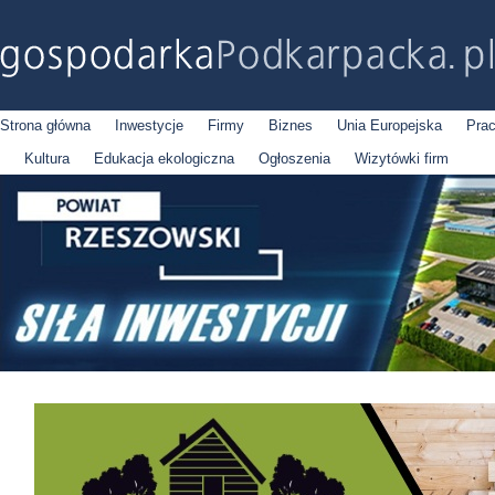
Strona główna
Inwestycje
Firmy
Biznes
Unia Europejska
Pra
Kultura
Edukacja ekologiczna
Ogłoszenia
Wizytówki firm