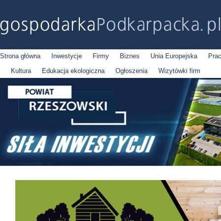
Strona główna
Inwestycje
Firmy
Biznes
Unia Europejska
Pra
Kultura
Edukacja ekologiczna
Ogłoszenia
Wizytówki firm