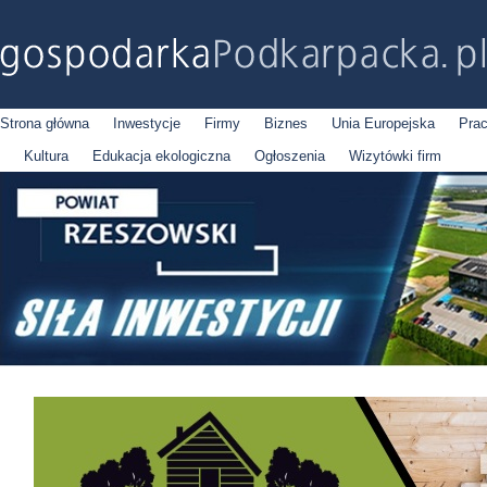
Strona główna
Inwestycje
Firmy
Biznes
Unia Europejska
Pra
Kultura
Edukacja ekologiczna
Ogłoszenia
Wizytówki firm