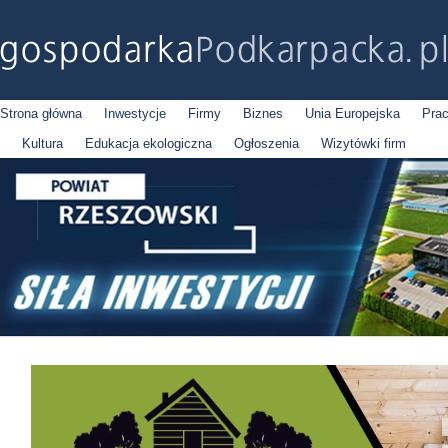
Strona główna
Inwestycje
Firmy
Biznes
Unia Europejska
Pra
Kultura
Edukacja ekologiczna
Ogłoszenia
Wizytówki firm