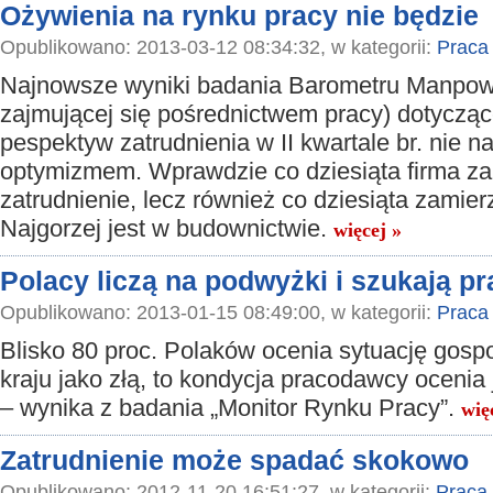
Ożywienia na rynku pracy nie będzie
Opublikowano: 2013-03-12 08:34:32, w kategorii:
Praca
Najnowsze wyniki badania Barometru Manpowe
zajmującej się pośrednictwem pracy) dotyczą
pespektyw zatrudnienia w II kwartale br. nie na
optymizmem. Wprawdzie co dziesiąta firma z
zatrudnienie, lecz również co dziesiąta zamie
Najgorzej jest w budownictwie.
więcej »
Polacy liczą na podwyżki i szukają pr
Opublikowano: 2013-01-15 08:49:00, w kategorii:
Praca
Blisko 80 proc. Polaków ocenia sytuację gos
kraju jako złą, to kondycja pracodawcy ocenia 
– wynika z badania „Monitor Rynku Pracy”.
wię
Zatrudnienie może spadać skokowo
Opublikowano: 2012-11-20 16:51:27, w kategorii:
Praca