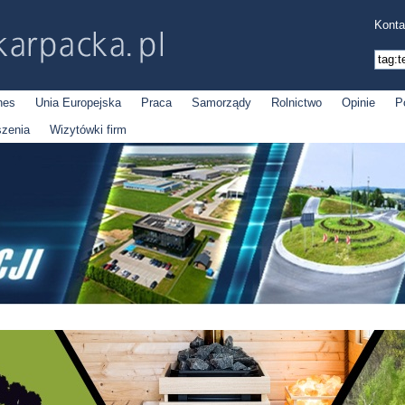
Konta
nes
Unia Europejska
Praca
Samorządy
Rolnictwo
Opinie
P
szenia
Wizytówki firm