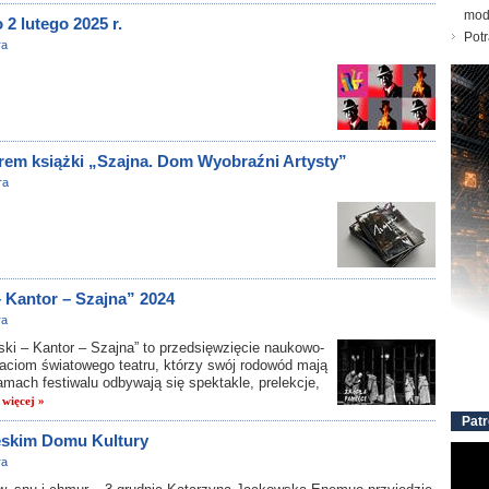
mod
2 lutego 2025 r.
Pot
ra
orem książki „Szajna. Dom Wyobraźni Artysty”
ra
– Kantor – Szajna” 2024
ra
ki – Kantor – Szajna” to przedsięwzięcie naukowo-
aciom światowego teatru, którzy swój rodowód mają
ach festiwalu odbywają się spektakle, prelekcje,
.
więcej »
Patr
eskim Domu Kultury
ra