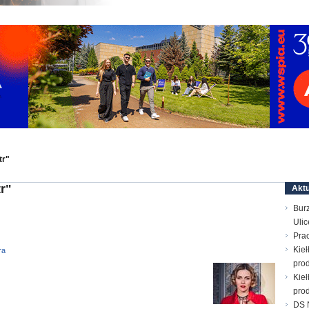
tr"
r"
Aktu
Bur
Ulic
Prac
Kieł
ra
prod
Kieł
prod
DS N