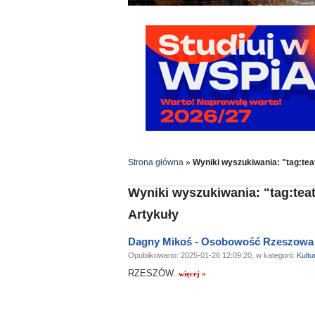
Strona główna
»
Wyniki wyszukiwania: "tag:tea
Wyniki wyszukiwania: "tag:teat
Artykuły
Dagny Mikoś - Osobowość Rzeszowa
Opublikowano: 2025-01-26 12:09:20, w kategorii:
Kultu
RZESZÓW.
więcej »