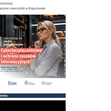
ernizacja
rącenie rowerzystki w Boguchwale
onaty