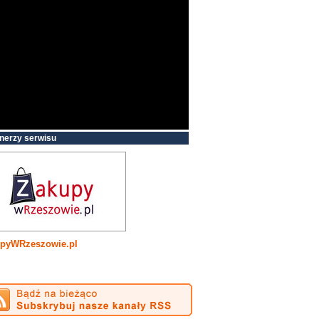
nerzy serwisu
pyWRzeszowie.pl