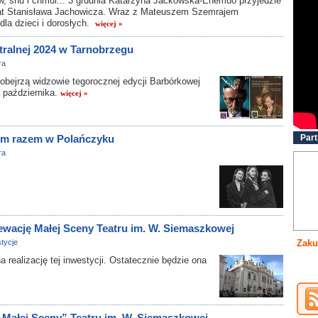
w, snu i chmur... 3 grudnia Katarzyna Jackowska-Enemuo przyjedzie
iat Stanisława Jachowicza. Wraz z Mateuszem Szemrajem
dla dzieci i dorosłych.
więcej »
ralnej 2024 w Tarnobrzegu
ra
obejrzą widzowie tegorocznej edycji Barbórkowej
1 października.
więcej »
tym razem w Polańczyku
Part
ra
ewację Małej Sceny Teatru im. W. Siemaszkowej
tycje
Zaku
realizację tej inwestycji. Ostatecznie będzie ona
 „Małej Sceny” Teatru im. W. Siemaszkowej