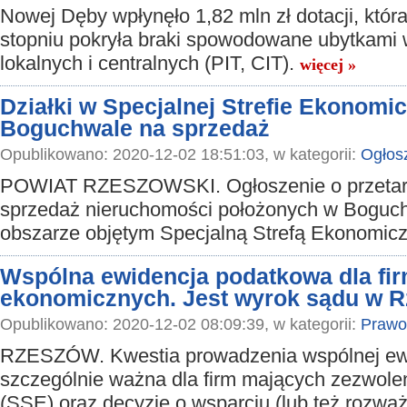
Nowej Dęby wpłynęło 1,82 mln zł dotacji, któ
stopniu pokryła braki spowodowane ubytkami
lokalnych i centralnych (PIT, CIT).
więcej »
Działki w Specjalnej Strefie Ekonomi
Boguchwale na sprzedaż
Opublikowano: 2020-12-02 18:51:03, w kategorii:
Ogłos
POWIAT RZESZOWSKI. Ogłoszenie o przetar
sprzedaż nieruchomości położonych w Boguc
obszarze objętym Specjalną Strefą Ekonomic
Wspólna ewidencja podatkowa dla fir
ekonomicznych. Jest wyrok sądu w 
Opublikowano: 2020-12-02 08:09:39, w kategorii:
Prawo
RZESZÓW. Kwestia prowadzenia wspólnej ewid
szczególnie ważna dla firm mających zezwolen
(SSE) oraz decyzję o wsparciu (lub też rozwa