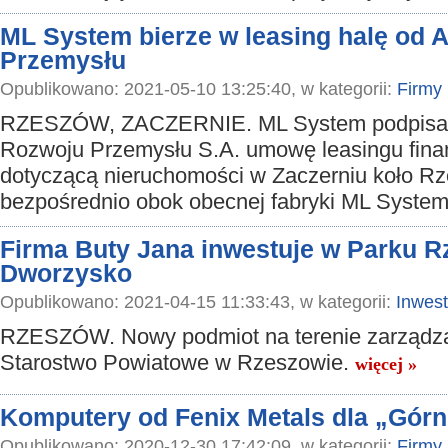
ML System bierze w leasing halę od 
Przemysłu
Opublikowano: 2021-05-10 13:25:40, w kategorii:
Firmy
RZESZÓW, ZACZERNIE. ML System podpisał
Rozwoju Przemysłu S.A. umowę leasingu fin
dotyczącą nieruchomości w Zaczerniu koło R
bezpośrednio obok obecnej fabryki ML Syste
Firma Buty Jana inwestuje w Parku 
Dworzysko
Opublikowano: 2021-04-15 11:33:43, w kategorii:
Inwest
RZESZÓW. Nowy podmiot na terenie zarządz
Starostwo Powiatowe w Rzeszowie.
więcej »
Komputery od Fenix Metals dla „Górn
Opublikowano: 2020-12-30 17:42:09, w kategorii:
Firmy