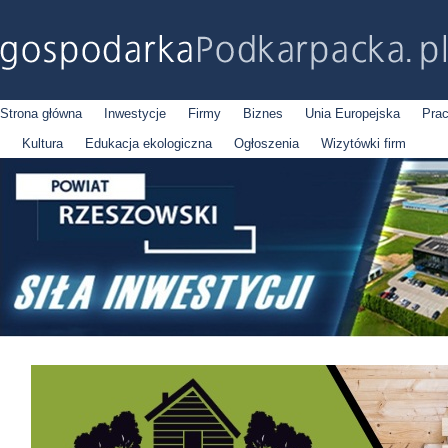
Strona główna
Inwestycje
Firmy
Biznes
Unia Europejska
Pra
Kultura
Edukacja ekologiczna
Ogłoszenia
Wizytówki firm