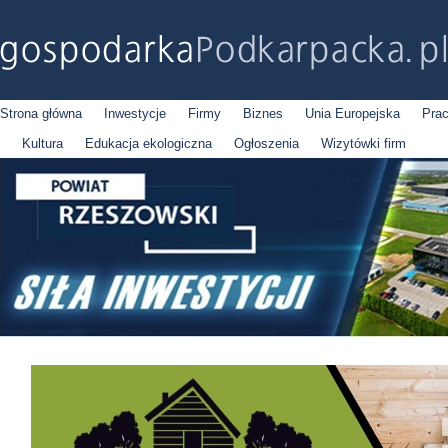
Strona główna
Inwestycje
Firmy
Biznes
Unia Europejska
Pra
Kultura
Edukacja ekologiczna
Ogłoszenia
Wizytówki firm