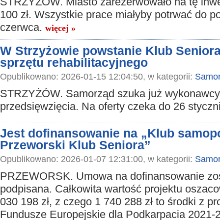
STRZYŻÓW. Miasto zarezerwowało na tę inwe
100 zł. Wszystkie prace miałyby potrwać do p
czerwca.
więcej »
W Strzyżowie powstanie Klub Seniora
sprzętu rehabilitacyjnego
Opublikowano: 2026-01-15 12:04:50, w kategorii:
Samor
STRZYŻÓW. Samorząd szuka już wykonawcy
przedsięwzięcia. Na oferty czeka do 26 styczn
Jest dofinansowanie na „Klub samop
Przeworski Klub Seniora”
Opublikowano: 2026-01-07 12:31:00, w kategorii:
Samor
PRZEWORSK. Umowa na dofinansowanie zost
podpisana. Całkowita wartość projektu oszac
030 198 zł, z czego 1 740 288 zł to środki z p
Fundusze Europejskie dla Podkarpacia 2021-