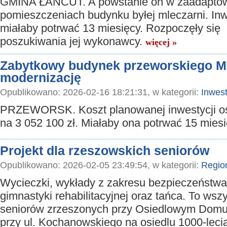
GMINA ŁAŃCUT. A powstanie on w zaadapto
pomieszczeniach budynku byłej mleczarni. Inw
miałaby potrwać 13 miesięcy. Rozpoczęły się
poszukiwania jej wykonawcy.
więcej »
Zabytkowy budynek przeworskiego M
modernizację
Opublikowano: 2026-02-16 18:21:31, w kategorii:
Inwest
PRZEWORSK. Koszt planowanej inwestycji 
na 3 052 100 zł. Miałaby ona potrwać 15 mies
Projekt dla rzeszowskich seniorów
Opublikowano: 2026-02-05 23:49:54, w kategorii:
Regio
Wycieczki, wykłady z zakresu bezpieczeństwa,
gimnastyki rehabilitacyjnej oraz tańca. To wsz
seniorów zrzeszonych przy Osiedlowym Domu
przy ul. Kochanowskiego na osiedlu 1000-leci