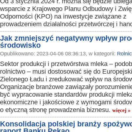
Od 3 stycznia 2024 r. można się będzie ubiega
wsparcie z Krajowego Planu Odbudowy i Zwię
Odporności (KPO) na inwestycje związane z
prowadzeniem działalności przetwórczej i han
Jak zmniejszyć negatywny wpływ pro
środowisko
Opublikowano: 2023-04-06 08:36:13, w kategorii:
Rolni
Sektor produkcji i przetwórstwa mleka – podob
rolnictwo – musi dostosować się do Europejsk
Zielonego Ładu i zredukować wpływ na środow
Organizacje branżowe zawiązały porozumieni
być wypracowanie standardów produkcji mleka
ekonomiczne i jakościowe z wymogami środow
o etyczną stronę prowadzenia biznesu.
więcej »
Konsolidacja polskiej branży spożywc
raport Banku Pekao