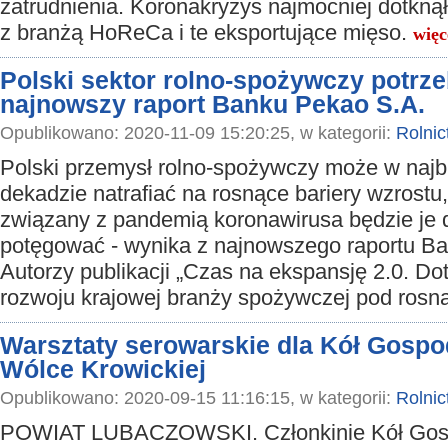
zatrudnienia. Koronakryzys najmocniej dotknął
z branżą HoReCa i te eksportujące mięso.
więc
Polski sektor rolno-spożywczy potrze
najnowszy raport Banku Pekao S.A.
Opublikowano: 2020-11-09 15:20:25, w kategorii:
Rolnic
Polski przemysł rolno‑spożywczy może w najbl
dekadzie natrafiać na rosnące bariery wzrostu,
związany z pandemią koronawirusa będzie je
potęgować - wynika z najnowszego raportu B
Autorzy publikacji „Czas na ekspansję 2.0. 
rozwoju krajowej branży spożywczej pod rosną
Warsztaty serowarskie dla Kół Gospo
Wólce Krowickiej
Opublikowano: 2020-09-15 11:16:15, w kategorii:
Rolnic
POWIAT LUBACZOWSKI. Członkinie Kół Go