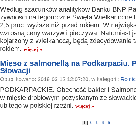
Według szacunków analityków Banku BNP Pa
żywności na tegoroczne Święta Wielkanocne 
2,5 proc. wyższe niż przed rokiem. W najwięk
wzrosną ceny warzyw i pieczywa. Natomiast jaj
kojarzony z Wielkanocą, będą zdecydowanie t
rokiem.
więcej »
Mięso z salmonellą na Podkarpaciu. P
Słowacji
Opublikowano: 2019-03-12 12:07:20, w kategorii:
Rolni
PODKARPACKIE. Obecność bakterii Salmonell
w mięsie drobiowym pozyskanym ze słowacki
ubitego w polskiej rzeźni.
więcej »
1
|
2
|
3
|
4
|
5