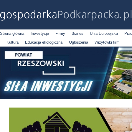
Strona główna
Inwestycje
Firmy
Biznes
Unia Europejska
Pra
Kultura
Edukacja ekologiczna
Ogłoszenia
Wizytówki firm