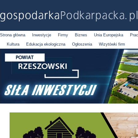
Strona główna
Inwestycje
Firmy
Biznes
Unia Europejska
Pra
Kultura
Edukacja ekologiczna
Ogłoszenia
Wizytówki firm