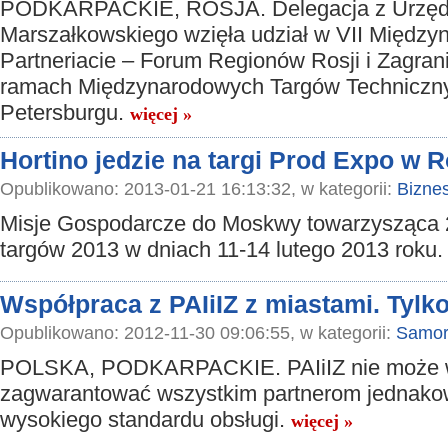
PODKARPACKIE, ROSJA. Delegacja z Urzę
Marszałkowskiego wzięła udział w VII Międz
Partneriacie – Forum Regionów Rosji i Zagran
ramach Międzynarodowych Targów Techniczn
Petersburgu.
więcej »
Hortino jedzie na targi Prod Expo w R
Opublikowano: 2013-01-21 16:13:32, w kategorii:
Bizne
Misje Gospodarcze do Moskwy towarzysząca 2
targów 2013 w dniach 11-14 lutego 2013 roku
Współpraca z PAIiIZ z miastami. Tylk
Opublikowano: 2012-11-30 09:06:55, w kategorii:
Samor
POLSKA, PODKARPACKIE. PAIiIZ nie może w
zagwarantować wszystkim partnerom jednak
wysokiego standardu obsługi.
więcej »