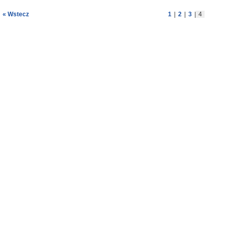
« Wstecz
1
|
2
|
3
|
4