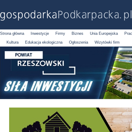
Strona główna
Inwestycje
Firmy
Biznes
Unia Europejska
Pra
Kultura
Edukacja ekologiczna
Ogłoszenia
Wizytówki firm