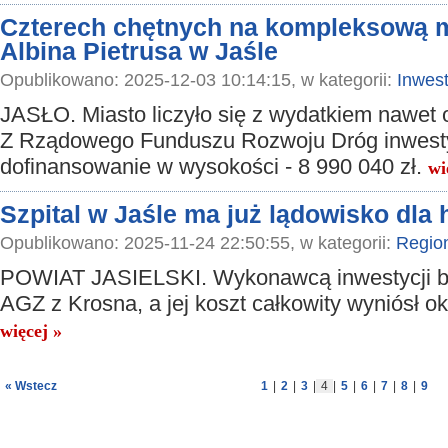
Czterech chętnych na kompleksową m
Albina Pietrusa w Jaśle
Opublikowano: 2025-12-03 10:14:15, w kategorii:
Inwest
JASŁO. Miasto liczyło się z wydatkiem nawet o
Z Rządowego Funduszu Rozwoju Dróg inwesty
dofinansowanie w wysokości - 8 990 040 zł.
wi
Szpital w Jaśle ma już lądowisko dla
Opublikowano: 2025-11-24 22:50:55, w kategorii:
Regio
POWIAT JASIELSKI. Wykonawcą inwestycji b
AGZ z Krosna, a jej koszt całkowity wyniósł ok
więcej »
« Wstecz
1
|
2
|
3
|
4
|
5
|
6
|
7
|
8
|
9