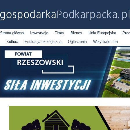
Strona główna
Inwestycje
Firmy
Biznes
Unia Europejska
Pra
Kultura
Edukacja ekologiczna
Ogłoszenia
Wizytówki firm