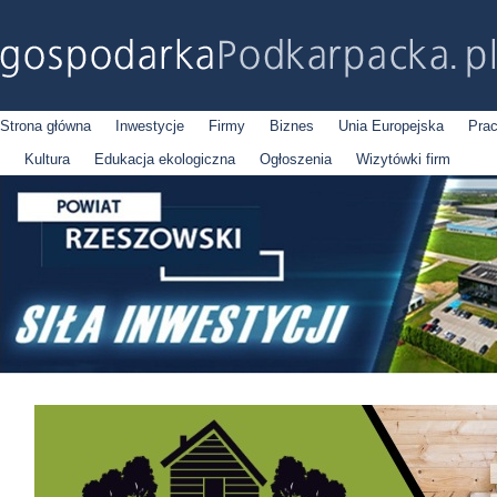
Strona główna
Inwestycje
Firmy
Biznes
Unia Europejska
Pra
Kultura
Edukacja ekologiczna
Ogłoszenia
Wizytówki firm