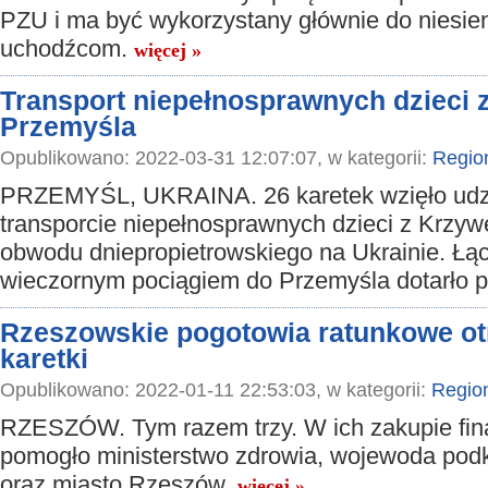
PZU i ma być wykorzystany głównie do niesi
uchodźcom.
więcej »
Transport niepełnosprawnych dzieci z
Przemyśla
Opublikowano: 2022-03-31 12:07:07, w kategorii:
Regio
PRZEMYŚL, UKRAINA. 26 karetek wzięło udz
transporcie niepełnosprawnych dzieci z Krzy
obwodu dniepropietrowskiego na Ukrainie. Łąc
wieczornym pociągiem do Przemyśla dotarło 
Rzeszowskie pogotowia ratunkowe ot
karetki
Opublikowano: 2022-01-11 22:53:03, w kategorii:
Regio
RZESZÓW. Tym razem trzy. W ich zakupie fi
pomogło ministerstwo zdrowia, wojewoda pod
oraz miasto Rzeszów.
więcej »