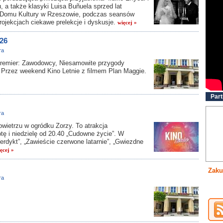
u, a także klasyki Luisa Buñuela sprzed lat
Domu Kultury w Rzeszowie, podczas seansów
ojekcjach ciekawe prelekcje i dyskusje.
więcej »
26
ra
 premier: Zawodowcy, Niesamowite przygody
 Przez weekend Kino Letnie z filmem Plan Maggie.
Part
ra
wietrzu w ogródku Zorzy. To atrakcja
ę i niedzielę od 20.40 „Cudowne życie”. W
erdykt”, „Zawieście czerwone latarnie”, „Gwiezdne
ęcej »
Zaku
ra