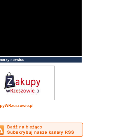
nerzy serwisu
pyWRzeszowie.pl