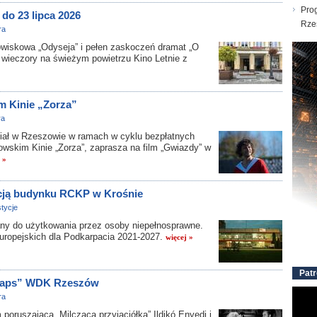
Pro
do 23 lipca 2026
Rze
ra
wiskowa „Odyseja” i pełen zaskoczeń dramat „O
ieczory na świeżym powietrzu Kino Letnie z
m Kinie „Zorza”
ra
ał w Rzeszowie w ramach w cyklu bezpłatnych
wskim Kinie „Zorza”, zaprasza na film „Gwiazdy” w
 »
acją budynku RCKP w Krośnie
tycje
ny do użytkowania przez osoby niepełnosprawne.
uropejskich dla Podkarpacia 2021-2027.
więcej »
Patr
Klaps” WDK Rzeszów
ra
poruszająca „Milcząca przyjaciółka” Ildikó Enyedi i