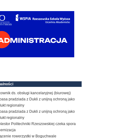
alności
ownik ds. obsługi kancelaryjnej (biurowej)
basa pradziada z Dukli z unijną ochroną jako
ukt regionalny
basa pradziada z Dukli z unijną ochroną jako
ukt regionalny
estor Politechniki Rzeszowskiej czeka spora
ernizacja
rącenie rowerzystki w Boguchwale