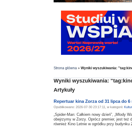
Strona główna
»
Wyniki wyszukiwania: "tag:kin
Wyniki wyszukiwania: "tag:kin
Artykuły
Repertuar kina Zorza od 31 lipca do 6 
Opublikowano: 2026-07-30 23:17:11, w kategorii:
Kultu
„Spider-Man: Całkiem nowy dzień”, „Mlody Was
obejrzymy w Zorzy. Oprócz premier, jest też
również Kino Letnie w ogródku przy budynku 