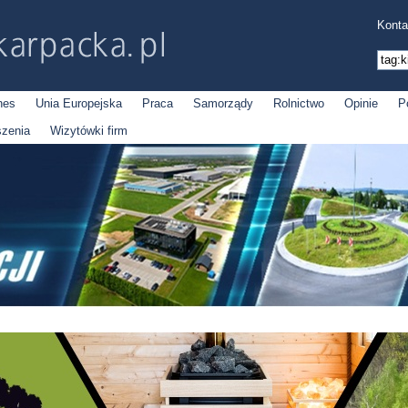
Konta
nes
Unia Europejska
Praca
Samorządy
Rolnictwo
Opinie
P
szenia
Wizytówki firm