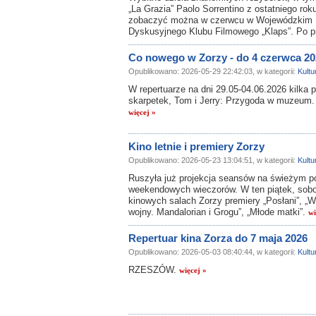
„La Grazia” Paolo Sorrentino z ostatniego rok
zobaczyć można w czerwcu w Wojewódzkim 
Dyskusyjnego Klubu Filmowego „Klaps”. Po pr
Co nowego w Zorzy - do 4 czerwca 20
Opublikowano: 2026-05-29 22:42:03, w kategorii:
Kultu
W repertuarze na dni 29.05-04.06.2026 kilka
skarpetek, Tom i Jerry: Przygoda w muzeum.
więcej »
Kino letnie i premiery Zorzy
Opublikowano: 2026-05-23 13:04:51, w kategorii:
Kultu
Ruszyła już projekcja seansów na świeżym po
weekendowych wieczorów. W ten piątek, sobot
kinowych salach Zorzy premiery „Posłani”, „W
wojny. Mandalorian i Grogu”, „Młode matki”.
wi
Repertuar kina Zorza do 7 maja 2026
Opublikowano: 2026-05-03 08:40:44, w kategorii:
Kultu
RZESZÓW.
więcej »