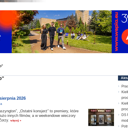
o"
o"
Aktu
Prac
Kieł
sierpnia 2026
prod
Kieł
ra
prod
zyngton”, „Ostatni konsjerż” to premiery, które
DS N
 dużo innych filmów, a w weekendowe wieczory
Zorzy.
więcej »
mod
Pot