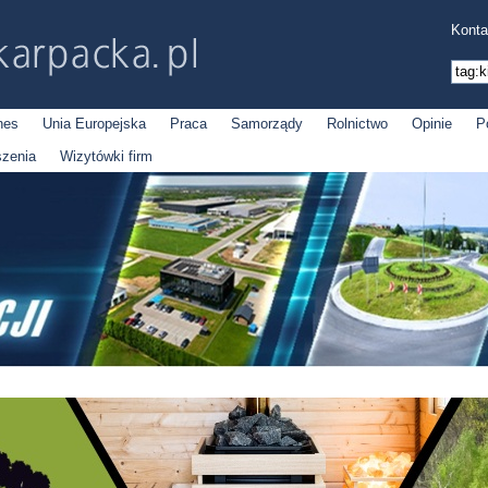
Konta
nes
Unia Europejska
Praca
Samorządy
Rolnictwo
Opinie
P
szenia
Wizytówki firm