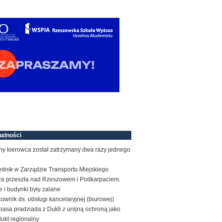
alności
ny kierowca został zatrzymany dwa razy jednego
a
ędnik w Zarządzie Transportu Miejskiego
za przeszła nad Rzeszowem i Podkarpaciem.
e i budynki były zalane
ownik ds. obsługi kancelaryjnej (biurowej)
basa pradziada z Dukli z unijną ochroną jako
ukt regionalny