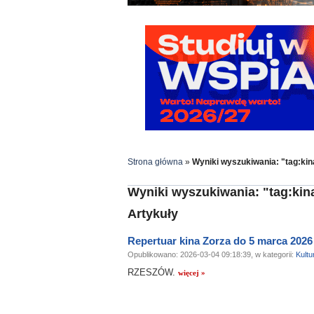
Strona główna
»
Wyniki wyszukiwania: "tag:kin
Wyniki wyszukiwania: "tag:kin
Artykuły
Repertuar kina Zorza do 5 marca 2026
Opublikowano: 2026-03-04 09:18:39, w kategorii:
Kultu
RZESZÓW.
więcej »