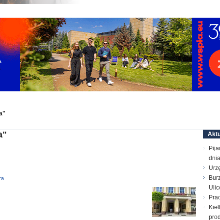
a"
a"
Aktu
Pija
dni
Urz
Bur
ra
Ulic
Prac
Kieł
prod