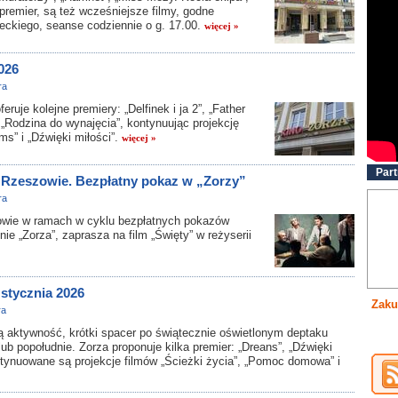
emier, są też wcześniejsze filmy, godne
ieckiego, seanse codziennie o g. 17.00.
więcej »
026
ra
je kolejne premiery: „Delfinek i ja 2”, „Father
, „Rodzina do wynajęcia”, kontynuując projekcję
ms” i „Dźwięki miłości”.
więcej »
Part
 Rzeszowie. Bezpłatny pokaz w „Zorzy”
ra
owie w ramach w cyklu bezpłatnych pokazów
e „Zorza”, zaprasza na film „Święty” w reżyserii
 stycznia 2026
Zaku
ra
aktywność, krótki spacer po świątecznie oświetlonym deptaku
ub popołudnie. Zorza proponuje kilka premier: „Dreans”, „Dźwięki
ontynuowane są projekcje filmów „Ścieżki życia”, „Pomoc domowa” i