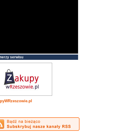
nerzy serwisu
pyWRzeszowie.pl