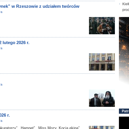
Kieł
ynek” w Rzeszowie z udziałem twórców
prod
ra
 lutego 2026 r.
ra
ra
Patr
26 r.
ra
kuratorzy”, „Hamnet”, „Miss Mozy. Kocia ekipa”,