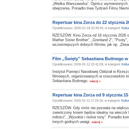
„Wielka Warszawska”. Oprócz wymienionych pr
obejrzenia. Ponadto trwa Tydzień Filmu Niem
Repertuar kina Zorza do 22 stycznia 2
Opublikowano: 2026-01-18 20:38:49, w kategorii:
Kultu
RZESZÓW. Kino Zorza od 16 stycznia 2026 oferu
Mather Sister Brother”, „Grenland 2”, "Psoty"
wcześniejszych dobrych filmów, jak np. „Drea
Film „Święty” Sebastiana Buttnego w
Opublikowano: 2026-01-12 22:41:09, w kategorii:
Kultu
Instytut Pamięci Narodowej Oddział w Rzesz
filmowych, organizowanych w rzeszowskim kini
Sebastiana Buttnego.
więcej »
Repertuar kina Zorza od 9 stycznia 15
Opublikowano: 2026-01-11 17:24:18, w kategorii:
Kultu
RZESZÓW. Gdy mróz nie pozwala na większą 
zwieńczony kinem będzie idealny na wieczór l
miłości”, „Wysokie i niskie tony”. Ponadto k
innych godnych uwagi.
więcej »