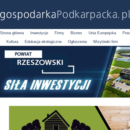
Strona główna
Inwestycje
Firmy
Biznes
Unia Europejska
Pra
Kultura
Edukacja ekologiczna
Ogłoszenia
Wizytówki firm