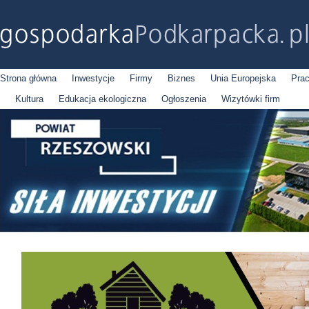
Strona główna
Inwestycje
Firmy
Biznes
Unia Europejska
Pra
Kultura
Edukacja ekologiczna
Ogłoszenia
Wizytówki firm