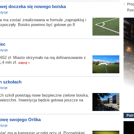
Pro
owej doczeka się nowego boiska
Rze
tycje
 zostać zrealizowana w formule „zaprojektuj i
ozpoczęły. Boisko powinno być gotowe po 8
lec
tycje
52 zł. Miasto otrzymało na nią dofinansowanie z
1,4 mln zł.
więcej »
h szkołach
tycje
h szkół powstają nowe bezpieczne zielone boiska,
wierzchni. Inwestycja będzie gotowa jeszcze na
Patr
owę swojego Orlika
tycje
ć ma w kampusie uczelni przy ul. Poznańskiej.