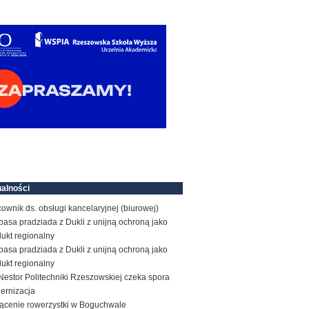
alności
ownik ds. obsługi kancelaryjnej (biurowej)
basa pradziada z Dukli z unijną ochroną jako
ukt regionalny
basa pradziada z Dukli z unijną ochroną jako
ukt regionalny
estor Politechniki Rzeszowskiej czeka spora
ernizacja
rącenie rowerzystki w Boguchwale