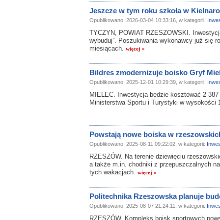
Jeszcze w tym roku szkoła w Kielnar
Opublikowano: 2026-03-04 10:33:16, w kategorii:
Inwes
TYCZYN, POWIAT RZESZOWSKI. Inwestycja ma
wybuduj”. Poszukiwania wykonawcy już się r
miesiącach.
więcej »
Bildres zmodernizuje boisko Gryf Mie
Opublikowano: 2025-12-01 10:29:39, w kategorii:
Inwes
MIELEC. Inwestycja będzie kosztować 2 387 6
Ministerstwa Sportu i Turystyki w wysokości 
Powstają nowe boiska w rzeszowskic
Opublikowano: 2025-08-11 09:22:02, w kategorii:
Inwes
RZESZÓW. Na terenie dziewięciu rzeszowskic
a także m.in. chodniki z przepuszczalnych na
tych wakacjach.
więcej »
Politechnika Rzeszowska planuje bud
Opublikowano: 2025-08-07 21:24:11, w kategorii:
Inwes
RZESZÓW. Kompleks boisk sportowych powsta