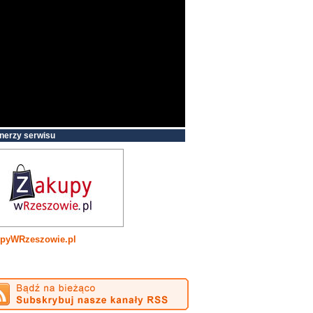
nerzy serwisu
pyWRzeszowie.pl