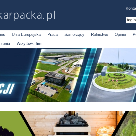
Konta
nes
Unia Europejska
Praca
Samorządy
Rolnictwo
Opinie
P
szenia
Wizytówki firm