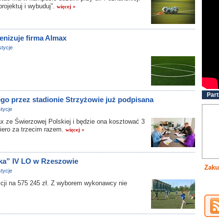
rojektuj i wybuduj”.
więcej »
nizuje firma Almax
tycje
Part
o przez stadionie Strzyżowie już podpisana
tycje
 ze Świerzowej Polskiej i będzie ona kosztować 3
iero za trzecim razem.
więcej »
ika” IV LO w Rzeszowie
Zaku
tycje
ji na 575 245 zł. Z wyborem wykonawcy nie