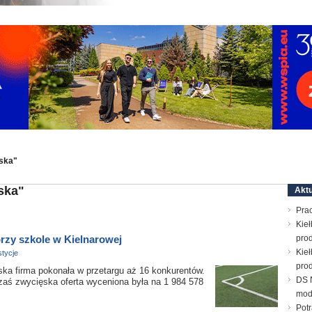
iska"
ska"
Aktu
Prac
Kieł
rzy szkole w Kielnarowej
prod
Kieł
tycje
prod
irma pokonała w przetargu aż 16 konkurentów.
DS N
 zaś zwycięska oferta wyceniona była na 1 984 578
mod
Pot