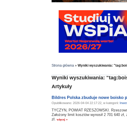
Strona główna
»
Wyniki wyszukiwania: "tag:bo
Wyniki wyszukiwania: "tag:boi
Artykuły
Bildres Polska zbuduje nowe boisko p
Opublikowano: 2026-04-04 22:17:22, w kategorii:
Inwes
TYCZYN, POWIAT RZESZOWSKI. Rzeszowska f
Założony limit kosztów wynosił 2 701 640 zł,
zł.
więcej »