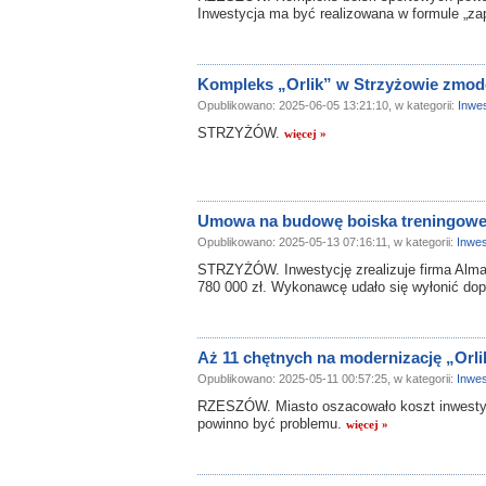
Inwestycja ma być realizowana w formule „zap
Kompleks „Orlik” w Strzyżowie zmode
Opublikowano: 2025-06-05 13:21:10, w kategorii:
Inwes
STRZYŻÓW.
więcej »
Umowa na budowę boiska treningoweg
Opublikowano: 2025-05-13 07:16:11, w kategorii:
Inwes
STRZYŻÓW. Inwestycję zrealizuje firma Almax
780 000 zł. Wykonawcę udało się wyłonić dop
Aż 11 chętnych na modernizację „Orl
Opublikowano: 2025-05-11 00:57:25, w kategorii:
Inwes
RZESZÓW. Miasto oszacowało koszt inwestyc
powinno być problemu.
więcej »