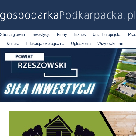
Strona główna
Inwestycje
Firmy
Biznes
Unia Europejska
Pra
Kultura
Edukacja ekologiczna
Ogłoszenia
Wizytówki firm