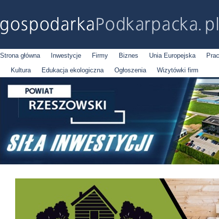
Strona główna
Inwestycje
Firmy
Biznes
Unia Europejska
Pra
Kultura
Edukacja ekologiczna
Ogłoszenia
Wizytówki firm