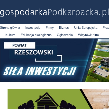
Strona główna
Inwestycje
Firmy
Biznes
Unia Europejska
Pra
Kultura
Edukacja ekologiczna
Ogłoszenia
Wizytówki firm