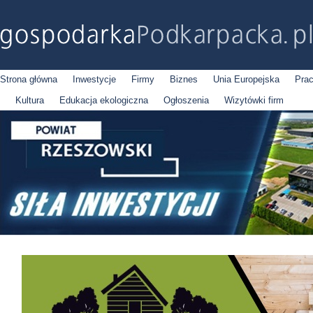
Strona główna
Inwestycje
Firmy
Biznes
Unia Europejska
Pra
Kultura
Edukacja ekologiczna
Ogłoszenia
Wizytówki firm