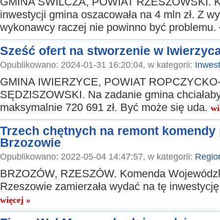
GMINA ŚWILCZA, POWIAT RZESZOWSKI. K
inwestycji gmina oszacowała na 4 mln zł. Z w
wykonawcy raczej nie powinno być problemu.
Sześć ofert na stworzenie w Iwierzy
Opublikowano: 2024-01-31 16:20:04, w kategorii:
Inwest
GMINA IWIERZYCE, POWIAT ROPCZYCKO
SĘDZISZOWSKI. Na zadanie gmina chciałab
maksymalnie 720 691 zł. Być może się uda.
wi
Trzech chętnych na remont komendy p
Brzozowie
Opublikowano: 2022-05-04 14:47:57, w kategorii:
Regio
BRZOZÓW, RZESZÓW. Komenda Wojewódzka 
Rzeszowie zamierzała wydać na tę inwestycję 5
więcej »