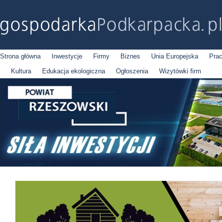
Strona główna
Inwestycje
Firmy
Biznes
Unia Europejska
Pra
Kultura
Edukacja ekologiczna
Ogłoszenia
Wizytówki firm