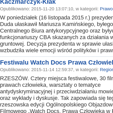
Kaczmarczyk-Kłak
Opublikowano: 2015-11-20 13:07:10, w kategorii:
Prawo
W poniedziałek (16 listopada 2015 r.) prezyde
Duda ułaskawił Mariusza Kamińskiego, byłego
Centralnego Biura antykorypcyjnego oraz były
funkcjonariuszy CBA skazanych za działania w
gruntowej. Decyzja prezydenta w sprawie uła
wzbudziła wiele emocji wśród polityków i pra
Festiwalu Watch Docs Prawa Człowiek
Opublikowano: 2015-11-14 12:59:37, w kategorii:
Regio
RZESZÓW. Cztery miejsca festiwalowe, 30 fi
prawach człowieka, warsztaty o tematyce
antydyskryminacyjnej i przeciwdziałaniu mowi
oraz wykłady i dyskusje. Tak zapowiada się te
rzeszowska edycji Ogólnopolskiego Objazdow
Filmowego „Watch Docs. Prawa Człowieka w F