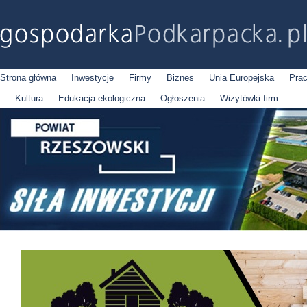
Strona główna
Inwestycje
Firmy
Biznes
Unia Europejska
Pra
Kultura
Edukacja ekologiczna
Ogłoszenia
Wizytówki firm