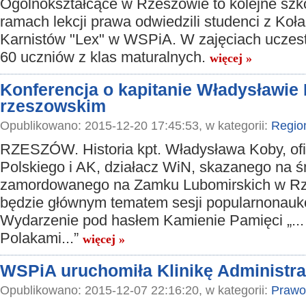
Ogólnokształcące w Rzeszowie to kolejne szko
ramach lekcji prawa odwiedzili studenci z Ko
Karnistów "Lex" w WSPiA. W zajęciach uczest
60 uczniów z klas maturalnych.
więcej »
Konferencja o kapitanie Władysławie
rzeszowskim
Opublikowano: 2015-12-20 17:45:53, w kategorii:
Regio
RZESZÓW. Historia kpt. Władysława Koby, of
Polskiego i AK, działacz WiN, skazanego na ś
zamordowanego na Zamku Lubomirskich w R
będzie głównym tematem sesji popularnonau
Wydarzenie pod hasłem Kamienie Pamięci „... z
Polakami...”
więcej »
WSPiA uruchomiła Klinikę Administra
Opublikowano: 2015-12-07 22:16:20, w kategorii:
Prawo