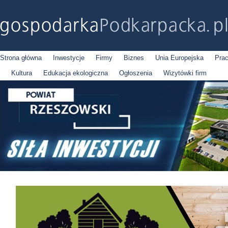
Strona główna
Inwestycje
Firmy
Biznes
Unia Europejska
Pra
Kultura
Edukacja ekologiczna
Ogłoszenia
Wizytówki firm