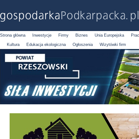
Strona główna
Inwestycje
Firmy
Biznes
Unia Europejska
Pra
Kultura
Edukacja ekologiczna
Ogłoszenia
Wizytówki firm