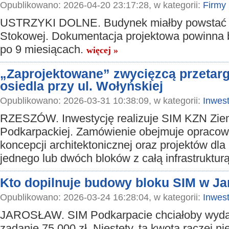
Opublikowano: 2026-04-20 23:17:28, w kategorii:
Firmy
USTRZYKI DOLNE. Budynek miałby powstać p
Stokowej. Dokumentacja projektowa powinna 
po 9 miesiącach.
więcej »
„Zaprojektowane” zwycięzcą przetarg
osiedla przy ul. Wołyńskiej
Opublikowano: 2026-03-31 10:38:09, w kategorii:
Inwest
RZESZÓW. Inwestycję realizuje SIM KZN Zie
Podkarpackiej. Zamówienie obejmuje opracow
koncepcji architektonicznej oraz projektów dl
jednego lub dwóch bloków z całą infrastruktu
Kto dopilnuje budowy bloku SIM w Ja
Opublikowano: 2026-03-24 16:28:04, w kategorii:
Inwest
JAROSŁAW. SIM Podkarpacie chciałoby wyda
zadanie 75 000 zł. Niestety, ta kwota raczej ni