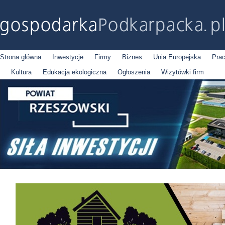
Strona główna
Inwestycje
Firmy
Biznes
Unia Europejska
Pra
Kultura
Edukacja ekologiczna
Ogłoszenia
Wizytówki firm