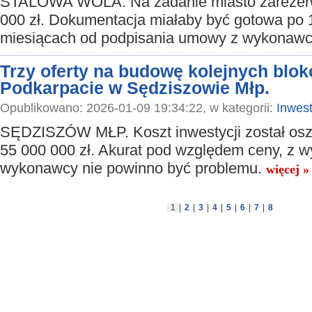
STALOWA WOLA. Na zadanie miasto zarezer
000 zł. Dokumentacja miałaby być gotowa po 
miesiącach od podpisania umowy z wykonaw
Trzy oferty na budowę kolejnych blo
Podkarpacie w Sędziszowie Młp.
Opublikowano: 2026-01-09 19:34:22, w kategorii:
Inwest
SĘDZISZÓW MŁP. Koszt inwestycji został os
55 000 000 zł. Akurat pod względem ceny, z 
wykonawcy nie powinno być problemu.
więcej »
1
|
2
|
3
|
4
|
5
|
6
|
7
|
8