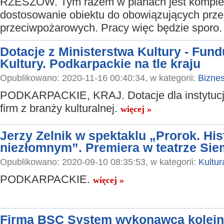
RZESZÓW. Tym razem w planach jest kompl
dostosowanie obiektu do obowiązujących prz
przeciwpożarowych. Pracy więc będzie sporo
Dotacje z Ministerstwa Kultury - Fun
Kultury. Podkarpackie na tle kraju
Opublikowano: 2020-11-16 00:40:34, w kategorii:
Bizne
PODKARPACKIE, KRAJ. Dotacje dla instytucji 
firm z branży kulturalnej.
więcej »
Jerzy Zelnik w spektaklu „Prorok. His
niezłomnym”. Premiera w teatrze Si
Opublikowano: 2020-09-10 08:35:53, w kategorii:
Kultur
PODKARPACKIE.
więcej »
Firma BSC System wykonawcą kolejne