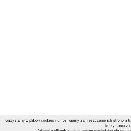
Korzystamy z plików cookies i umożliwiamy zamieszczanie ich stronom trz
korzystanie z 
Więcej o plikach cookies można dowiedzieć się na ur