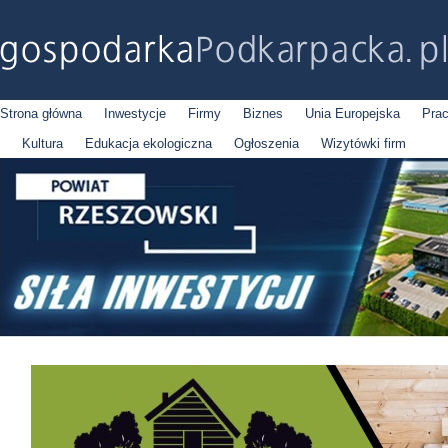
Strona główna
Inwestycje
Firmy
Biznes
Unia Europejska
Pra
Kultura
Edukacja ekologiczna
Ogłoszenia
Wizytówki firm