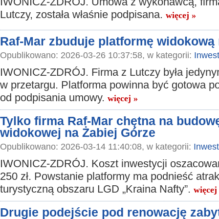
IWONICZ-ZDRÓJ. Umowa z wykonawcą, firmą
Lutczy, została właśnie podpisana.
więcej »
Raf-Mar zbuduje platformę widokową 
Opublikowano: 2026-03-26 10:37:58, w kategorii:
Inwest
IWONICZ-ZDRÓJ. Firma z Lutczy była jedyny
w przetargu. Platforma powinna być gotowa p
od podpisania umowy.
więcej »
Tylko firma Raf-Mar chętna na budow
widokowej na Żabiej Górze
Opublikowano: 2026-03-14 11:40:08, w kategorii:
Inwest
IWONICZ-ZDRÓJ. Koszt inwestycji oszacowa
250 zł. Powstanie platformy ma podnieść atra
turystyczną obszaru LGD „Kraina Nafty”.
więcej
Drugie podejście pod renowację zaby