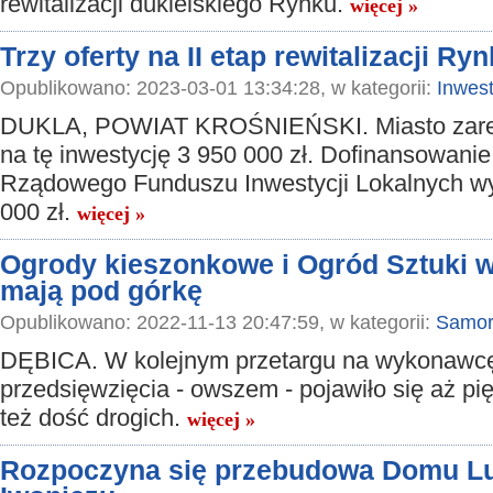
rewitalizacji dukielskiego Rynku.
więcej »
Trzy oferty na II etap rewitalizacji Ry
Opublikowano: 2023-03-01 13:34:28, w kategorii:
Inwest
DUKLA, POWIAT KROŚNIEŃSKI. Miasto zar
na tę inwestycję 3 950 000 zł. Dofinansowanie
Rządowego Funduszu Inwestycji Lokalnych wy
000 zł.
więcej »
Ogrody kieszonkowe i Ogród Sztuki w
mają pod górkę
Opublikowano: 2022-11-13 20:47:59, w kategorii:
Samor
DĘBICA. W kolejnym przetargu na wykonawc
przedsięwzięcia - owszem - pojawiło się aż pięć
też dość drogich.
więcej »
Rozpoczyna się przebudowa Domu L