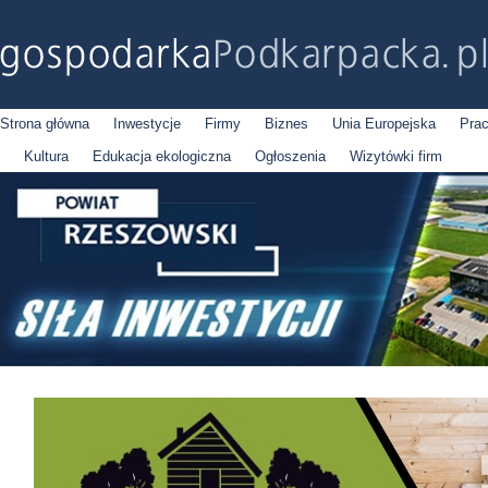
Strona główna
Inwestycje
Firmy
Biznes
Unia Europejska
Pra
Kultura
Edukacja ekologiczna
Ogłoszenia
Wizytówki firm