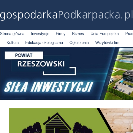
Strona główna
Inwestycje
Firmy
Biznes
Unia Europejska
Pra
Kultura
Edukacja ekologiczna
Ogłoszenia
Wizytówki firm