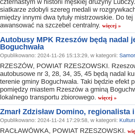
czternastym w historii męskiej drużyny Lubczy
siatkarze zdobyli szereg medali w rozgrywkac
między innymi dwa tytuły mistrzowskie. Do tej 
awansować na szczebel centralny.
więcej »
Autobusy MPK Rzeszów będą nadal j
Boguchwała
Opublikowano: 2024-11-26 15:13:29, w kategorii:
Samor
RZESZÓW, POWIAT RZESZOWSKI. Rzeszowsk
autobusowe nr 3, 28, 34, 35, 45 będą nadal k
terenie gminy Boguchwała. Taki będzie efekt 
pomiędzy miastem Rzeszów a gminą Boguchw
lokalnego transportu zbiorowego.
więcej »
Zmarł Zdzisław Domino, regionalista i
Opublikowano: 2024-11-24 17:29:58, w kategorii:
Kultur
RACŁAWÓWKA, POWIAT RZESZOWSKI.
wię