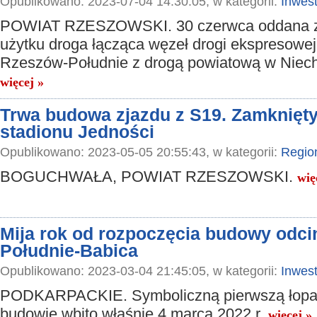
Opublikowano: 2023-07-04 14:30:05, w kategorii:
Inwest
POWIAT RZESZOWSKI. 30 czerwca oddana z
użytku droga łącząca węzeł drogi ekspresowe
Rzeszów-Południe z drogą powiatową w Niech
więcej »
Trwa budowa zjazdu z S19. Zamknięty
stadionu Jedności
Opublikowano: 2023-05-05 20:55:43, w kategorii:
Regio
BOGUCHWAŁA, POWIAT RZESZOWSKI.
wię
Mija rok od rozpoczęcia budowy odc
Południe-Babica
Opublikowano: 2023-03-04 21:45:05, w kategorii:
Inwest
PODKARPACKIE. Symboliczną pierwszą łopa
budowie wbito właśnie 4 marca 2022 r.
więcej »