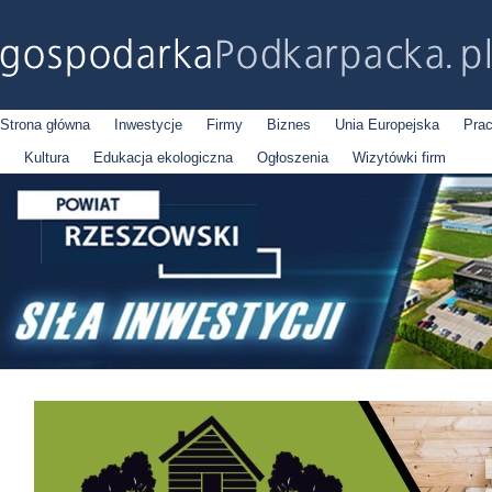
Strona główna
Inwestycje
Firmy
Biznes
Unia Europejska
Pra
Kultura
Edukacja ekologiczna
Ogłoszenia
Wizytówki firm