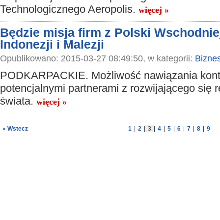
Technologicznego Aeropolis.
więcej »
Będzie misja firm z Polski Wschodni
Indonezji i Malezji
Opublikowano: 2015-03-27 08:49:50, w kategorii:
Bizne
PODKARPACKIE. Możliwość nawiązania kont
potencjalnymi partnerami z rozwijającego się 
świata.
więcej »
« Wstecz
1
|
2
|
3
|
4
|
5
|
6
|
7
|
8
|
9