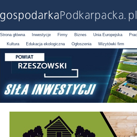
Strona główna
Inwestycje
Firmy
Biznes
Unia Europejska
Pra
Kultura
Edukacja ekologiczna
Ogłoszenia
Wizytówki firm