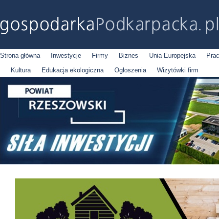
Strona główna
Inwestycje
Firmy
Biznes
Unia Europejska
Pra
Kultura
Edukacja ekologiczna
Ogłoszenia
Wizytówki firm