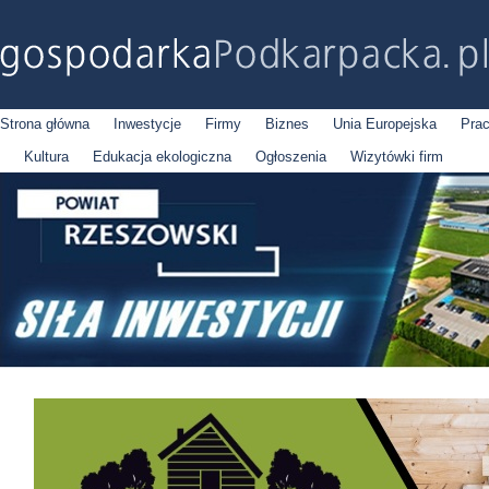
Strona główna
Inwestycje
Firmy
Biznes
Unia Europejska
Pra
Kultura
Edukacja ekologiczna
Ogłoszenia
Wizytówki firm