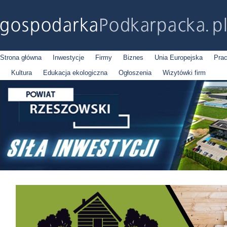
Strona główna
Inwestycje
Firmy
Biznes
Unia Europejska
Pra
Kultura
Edukacja ekologiczna
Ogłoszenia
Wizytówki firm