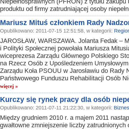
Niepełnosprawnych (PFRON) z tytułu zakupu u
produktu od firmy zatrudniającej osoby niepe
Mariusz Mituś członkiem Rady Nadz
Opublikowano: 2011-07-15 12:51:58, w kategorii:
Regio
JAROSŁAW, WARSZAWA. Jolanta Fedak – Min
i Polityki Społecznej powołała Mariusza Mitusi
wiceprezesa Zarządu Głównego Polskiego St
na Rzecz Osób z Upośledzeniem Umysłowym,
Zarządu Koła PSOUU w Jarosławiu do Rady 
Państwowego Funduszu Rehabilitacji Osób N
więcej »
Kurczy się rynek pracy dla osób nie
Opublikowano: 2011-07-11 21:22:30, w kategorii:
Bizne
Między grudniem 2010 r. a majem 2011 nastąp
gwałtowne zmniejszenie liczby zatrudnionych