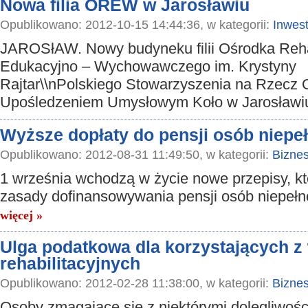
Nowa filia OREW w Jarosławiu
Opublikowano: 2012-10-15 14:44:36, w kategorii:
Inwest
JAROSłAW. Nowy budyneku filii Ośrodka Rehab
Edukacyjno – Wychowawczego im. Krystyny
Rajtar\\nPolskiego Stowarzyszenia na Rzecz 
Upośledzeniem Umysłowym Koło w Jarosławi
Wyższe dopłaty do pensji osób niep
Opublikowano: 2012-08-31 11:49:50, w kategorii:
Bizne
1 września wchodzą w życie nowe przepisy, kt
zasady dofinansowywania pensji osób niepeł
więcej »
Ulga podatkowa dla korzystających 
rehabilitacyjnych
Opublikowano: 2012-02-28 11:38:00, w kategorii:
Bizne
Osoby zmagające się z niektórymi dolegliwoś