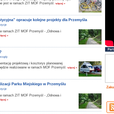
ane jest w ramach ZIT MOF Przemyśl.
więcej »
ycyjna” opracuje kolejne projekty dla Przemyśla
tycje
w ramach ZIT MOF Przemyśl - „Odnowa i
ięcej »
Part
?
rządy
tację projektową i kosztorys planowanej
re będzie realizowane w ramach MOF Przemyśl.
więcej »
alizacji Parku Miejskiego w Przemyślu
Zaku
tycje
w ramach ZIT MOF Przemyśl - „Odnowa i
ięcej »