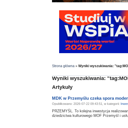
Strona główna
»
Wyniki wyszukiwania: "tag:M
Wyniki wyszukiwania: "tag:MO
Artykuły
MDK w Przemyślu czeka spora moder
Opublikowano: 2026-07-22 09:43:51, w kategorii:
Inwes
PRZEMYŚL. To kolejna inwestycja realizowan
dziedzictwa kulturowego MOF Przemyśl i usług