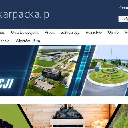
Konta
nes
Unia Europejska
Praca
Samorządy
Rolnictwo
Opinie
P
szenia
Wizytówki firm