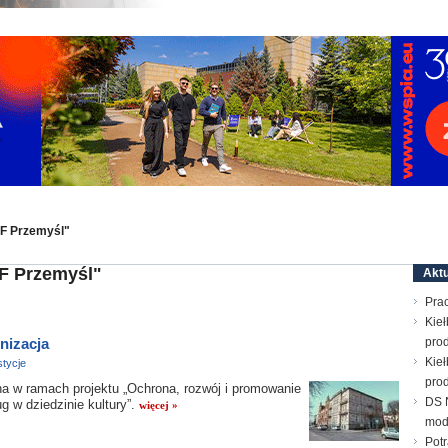
OF Przemyśl"
F Przemyśl"
Aktu
Prac
Kieł
nizacja
prod
Kieł
tycje
prod
a w ramach projektu „Ochrona, rozwój i promowanie
DS N
 w dziedzinie kultury”.
więcej »
mod
Pot