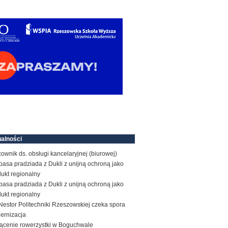
alności
ownik ds. obsługi kancelaryjnej (biurowej)
basa pradziada z Dukli z unijną ochroną jako
ukt regionalny
basa pradziada z Dukli z unijną ochroną jako
ukt regionalny
estor Politechniki Rzeszowskiej czeka spora
ernizacja
rącenie rowerzystki w Boguchwale