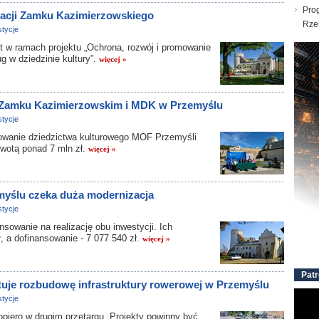
Pro
acji Zamku Kazimierzowskiego
Rze
tycje
 w ramach projektu „Ochrona, rozwój i promowanie
 w dziedzinie kultury”.
więcej »
 Zamku Kazimierzowskim i MDK w Przemyślu
tycje
owanie dziedzictwa kulturowego MOF Przemyśli
kwotą ponad 7 mln zł.
więcej »
yślu czeka duża modernizacja
tycje
owanie na realizację obu inwestycji. Ich
, a dofinansowanie - 7 077 540 zł.
więcej »
Patr
uje rozbudowę infrastruktury rowerowej w Przemyślu
tycje
ero w drugim przetargu. Projekty powinny być