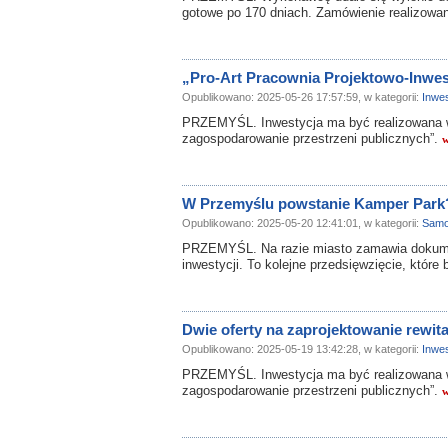
gotowe po 170 dniach. Zamówienie realizow
„Pro-Art Pracownia Projektowo-Inwest
Opublikowano: 2025-05-26 17:57:59, w kategorii:
Inwes
PRZEMYŚL. Inwestycja ma być realizowana 
zagospodarowanie przestrzeni publicznych”.
w
W Przemyślu powstanie Kamper Park
Opublikowano: 2025-05-20 12:41:01, w kategorii:
Samo
PRZEMYŚL. Na razie miasto zamawia dokumen
inwestycji. To kolejne przedsięwzięcie, któ
Dwie oferty na zaprojektowanie rewit
Opublikowano: 2025-05-19 13:42:28, w kategorii:
Inwes
PRZEMYŚL. Inwestycja ma być realizowana 
zagospodarowanie przestrzeni publicznych”.
w