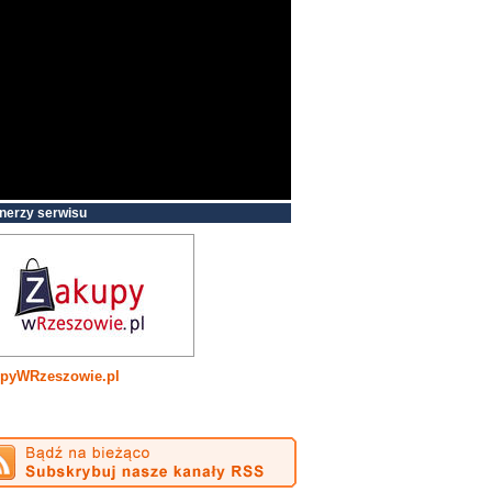
nerzy serwisu
pyWRzeszowie.pl