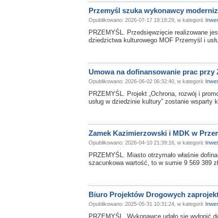
Przemyśl szuka wykonawcy moderniz
Opublikowano: 2026-07-17 19:18:29, w kategorii:
Inwes
PRZEMYŚL. Przedsięwzięcie realizowane jest
dziedzictwa kulturowego MOF Przemyśl i usług
Umowa na dofinansowanie prac przy
Opublikowano: 2026-06-02 06:32:40, w kategorii:
Inwes
PRZEMYŚL. Projekt „Ochrona, rozwój i prom
usług w dziedzinie kultury” zostanie wsparty 
Zamek Kazimierzowski i MDK w Przem
Opublikowano: 2026-04-10 21:39:16, w kategorii:
Inwes
PRZEMYŚL. Miasto otrzymało właśnie dofinans
szacunkowa wartość, to w sumie 9 569 389 zł
Biuro Projektów Drogowych zaprojekt
Opublikowano: 2025-05-31 10:31:24, w kategorii:
Inwes
PRZEMYŚL. Wykonawcę udało się wyłonić dopi