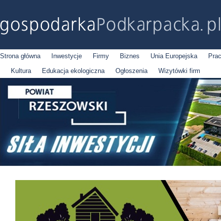
Strona główna
Inwestycje
Firmy
Biznes
Unia Europejska
Pra
Kultura
Edukacja ekologiczna
Ogłoszenia
Wizytówki firm