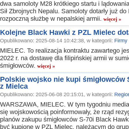
dwa samoloty M28 krótkiego startu i lądowani
Sił Zbrojnych Nepalu. Samoloty dotarły już d
rozpoczną służbę w nepalskiej armii.
więcej »
Kolejne Black Hawki z PZL Mielec dota
Opublikowano: 2025-08-14 10:42:38, w kategorii:
Firmy
MIELEC. To realizacja kontraktu zawartego je
2022 r. na dostawę dla filipińskiej armii w sum
śmigłowców.
więcej »
Polskie wojsko nie kupi śmigłowców 
z Mielca
Opublikowano: 2025-06-08 20:15:01, w kategorii:
Regio
WARSZAWA, MIELEC. W tym tygodniu media
się wojskowością poinformowały, że rząd rezy
planów zakupu śmigłowców S-70i Black Hawk,
być kupione w PZL Mielec, należącym do grup