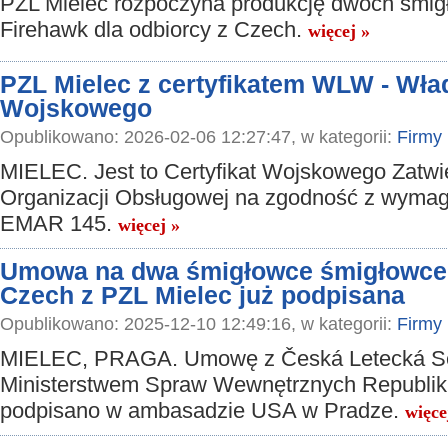
PZL Mielec rozpoczyna produkcję dwóch śmi
Firehawk dla odbiorcy z Czech.
więcej »
PZL Mielec z certyfikatem WLW - Wła
Wojskowego
Opublikowano: 2026-02-06 12:27:47, w kategorii:
Firmy
MIELEC. Jest to Certyfikat Wojskowego Zatwi
Organizacji Obsługowej na zgodność z wyma
EMAR 145.
więcej »
Umowa na dwa śmigłowce śmigłowce 
Czech z PZL Mielec już podpisana
Opublikowano: 2025-12-10 12:49:16, w kategorii:
Firmy
MIELEC, PRAGA. Umowę z Česká Letecká Ser
Ministerstwem Spraw Wewnętrznych Republik
podpisano w ambasadzie USA w Pradze.
więce