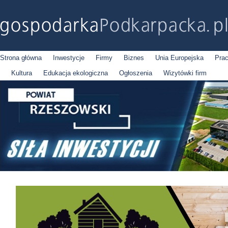
Strona główna
Inwestycje
Firmy
Biznes
Unia Europejska
Pra
Kultura
Edukacja ekologiczna
Ogłoszenia
Wizytówki firm